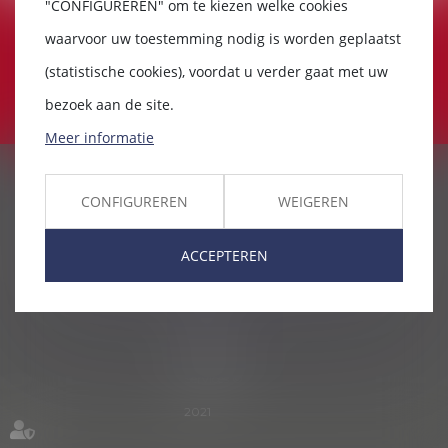
"CONFIGUREREN" om te kiezen welke cookies
MA LAW (NL)
waarvoor uw toestemming nodig is worden geplaatst
avenue Jacques Pastur, 6A
(statistische cookies), voordat u verder gaat met uw
1180 Uccle
bezoek aan de site.
Meer informatie
Ontvangst
Ons kantoor
Onze vakgebieden
Ons team
CONFIGUREREN
WEIGEREN
Onze erelonen
Abonnementen
Starter pack
Nieuws
Contacteer ons
Politique de cookies
Politique de confidentialité
ACCEPTEREN
Mentions légales
Plan du site
Handige links
Artikelen
Septeo
Digital &
Services ©
2021