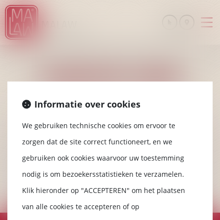
Ouv
le
me
HANDIGE LINKS
Informatie over cookies
www.cnb.avocat.fr
We gebruiken technische cookies om ervoor te
www.legifrance.gouv.fr
zorgen dat de site correct functioneert, en we
www.justice.gouv.fr
gebruiken ook cookies waarvoor uw toestemming
www.courdecassation.fr
nodig is om bezoekersstatistieken te verzamelen.
www.conseil-constitutionnel.fr
Klik hieronder op "ACCEPTEREN" om het plaatsen
van alle cookies te accepteren of op